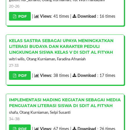
gustin. nur_asrianti, Otang Kurniaman, Tut Wuri Handayani
20-26
PDF
|
Views
: 41 times |
Download
: 16 times
KELAS SASTRA SEBAGAI UPAYA MENINGKATKAN
LITERASI BUDAYA DAN KARAKTER PEDULI
LINGKUNGAN SISWA KELAS V DI SDIT AL FITYAH
witri wilis, Otang Kurniaman, Faradina Afnaniah
27-33
PDF
|
Views
: 38 times |
Download
: 17 times
IMPLEMENTASI MADING KEGIATAN SEBAGAI MEDIA
PENGUATAN LITERASI SISWA DI SDIT AL FITYAH
shafa, Otang Kurniaman, Selpi Susanti
34-38
PDF
|
Views
: 67 times |
Download
: 26 times