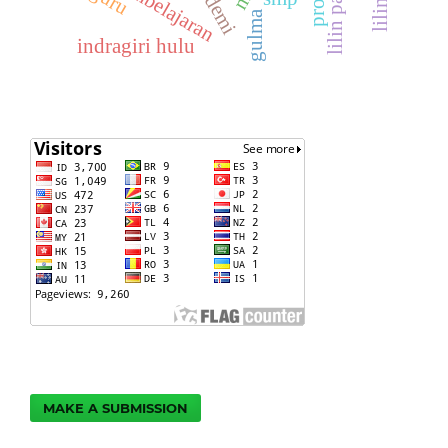
pandemi
lilin palem
gulma
indragiri hulu
MAKE A SUBMISSION