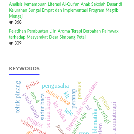
Analisis Kemampuan Literasi Al-Qur’an Anak Sekolah Dasar di
Kelurahan Sungai Empat dan Implementasi Program Magrib
Mengaji
368
Pelatihan Pembuatan Lilin Aroma Terapi Berbahan Palmwax
terhadap Masyarakat Desa Simpang Petai
309
KEYWORDS
fisika
literasi dan numerisasi
prestasi
teluk pinang
pengusaha
minat baca
peranap
em-4
kit
pauh ranap
sudut baca
wisata religi
petani
se riau kepri
kit fisika
lilin aromaterapi
sd
lele
problematika
masjid raja
nugget
video pembelajaran
guru
smp