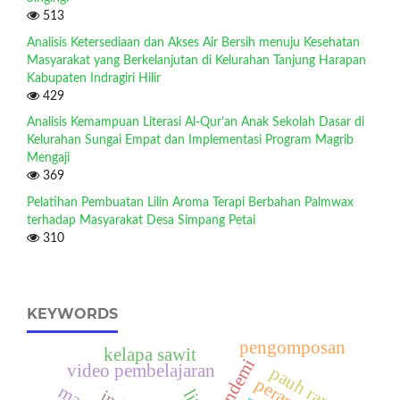
513
Analisis Ketersediaan dan Akses Air Bersih menuju Kesehatan
Masyarakat yang Berkelanjutan di Kelurahan Tanjung Harapan
Kabupaten Indragiri Hilir
429
Analisis Kemampuan Literasi Al-Qur’an Anak Sekolah Dasar di
Kelurahan Sungai Empat dan Implementasi Program Magrib
Mengaji
369
Pelatihan Pembuatan Lilin Aroma Terapi Berbahan Palmwax
terhadap Masyarakat Desa Simpang Petai
310
KEYWORDS
pengomposan
kelapa sawit
pandemi
video pembelajaran
pauh ranap
peranap