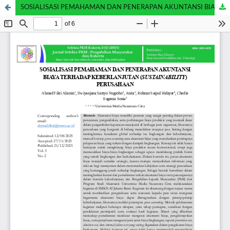
SOSIALISASI PEMAHAMAN DAN PENERAPAN AKUNTANSI BIAYA TERHADAP KEBERLANJUTAN (SUSTAINABILITY) PERUSAHAAN