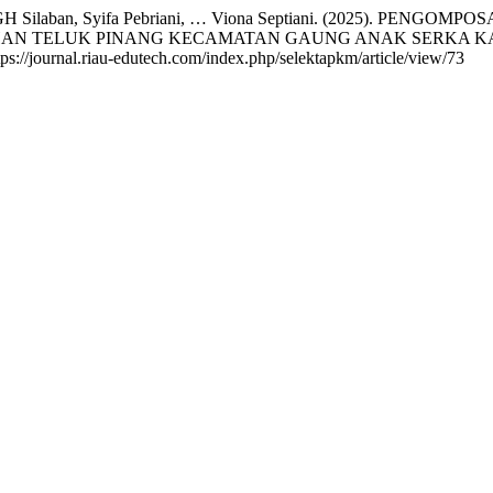
ia, Tagun MGH Silaban, Syifa Pebriani, … Viona Septiani. (2
AN TELUK PINANG KECAMATAN GAUNG ANAK SERKA KAB
tps://journal.riau-edutech.com/index.php/selektapkm/article/view/73